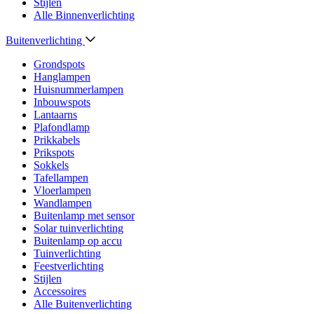
Stijlen
Alle Binnenverlichting
Buitenverlichting
Grondspots
Hanglampen
Huisnummerlampen
Inbouwspots
Lantaarns
Plafondlamp
Prikkabels
Prikspots
Sokkels
Tafellampen
Vloerlampen
Wandlampen
Buitenlamp met sensor
Solar tuinverlichting
Buitenlamp op accu
Tuinverlichting
Feestverlichting
Stijlen
Accessoires
Alle Buitenverlichting