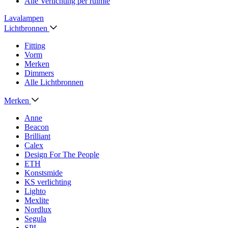
Alle Verlichting per ruimte
Lavalampen
Lichtbronnen
Fitting
Vorm
Merken
Dimmers
Alle Lichtbronnen
Merken
Anne
Beacon
Brilliant
Calex
Design For The People
ETH
Konstsmide
KS verlichting
Lighto
Mexlite
Nordlux
Segula
SPL