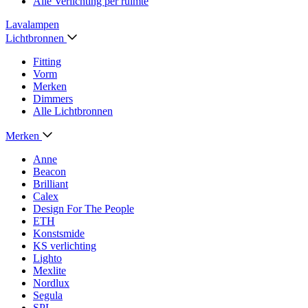
Alle Verlichting per ruimte
Lavalampen
Lichtbronnen
Fitting
Vorm
Merken
Dimmers
Alle Lichtbronnen
Merken
Anne
Beacon
Brilliant
Calex
Design For The People
ETH
Konstsmide
KS verlichting
Lighto
Mexlite
Nordlux
Segula
SPL