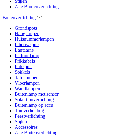
Stijlen
Alle Binnenverlichting
Buitenverlichting
Grondspots
Hanglampen
Huisnummerlampen
Inbouwspots
Lantaarns
Plafondlamp
Prikkabels
Prikspots
Sokkels
Tafellampen
Vloerlampen
Wandlampen
Buitenlamp met sensor
Solar tuinverlichting
Buitenlamp op accu
Tuinverlichting
Feestverlichting
Stijlen
Accessoires
Alle Buitenverlichting