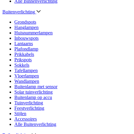
Alle Binnenverlichting
Buitenverlichting
Grondspots
Hanglampen
Huisnummerlampen
Inbouwspots
Lantaarns
Plafondlamp
Prikkabels
Prikspots
Sokkels
Tafellampen
Vloerlampen
Wandlampen
Buitenlamp met sensor
Solar tuinverlichting
Buitenlamp op accu
Tuinverlichting
Feestverlichting
Stijlen
Accessoires
Alle Buitenverlichting