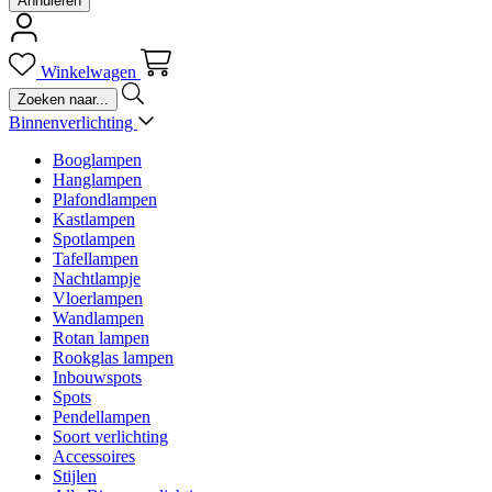
Annuleren
Winkelwagen
Binnenverlichting
Booglampen
Hanglampen
Plafondlampen
Kastlampen
Spotlampen
Tafellampen
Nachtlampje
Vloerlampen
Wandlampen
Rotan lampen
Rookglas lampen
Inbouwspots
Spots
Pendellampen
Soort verlichting
Accessoires
Stijlen