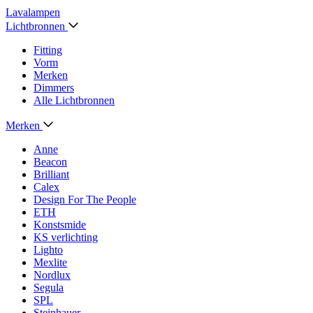
Lavalampen
Lichtbronnen
Fitting
Vorm
Merken
Dimmers
Alle Lichtbronnen
Merken
Anne
Beacon
Brilliant
Calex
Design For The People
ETH
Konstsmide
KS verlichting
Lighto
Mexlite
Nordlux
Segula
SPL
Steinhauer