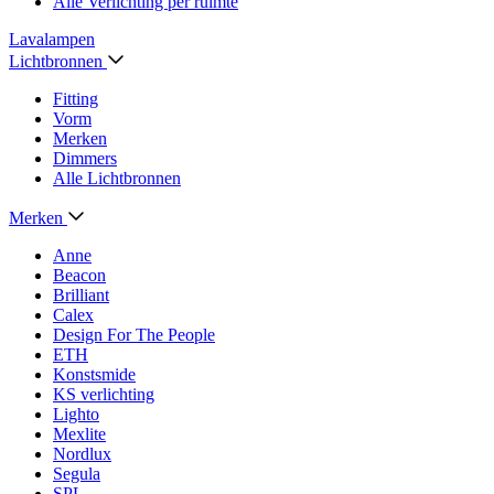
Alle Verlichting per ruimte
Lavalampen
Lichtbronnen
Fitting
Vorm
Merken
Dimmers
Alle Lichtbronnen
Merken
Anne
Beacon
Brilliant
Calex
Design For The People
ETH
Konstsmide
KS verlichting
Lighto
Mexlite
Nordlux
Segula
SPL