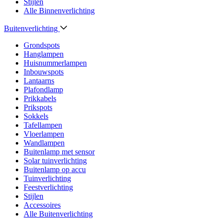
Stijlen
Alle Binnenverlichting
Buitenverlichting
Grondspots
Hanglampen
Huisnummerlampen
Inbouwspots
Lantaarns
Plafondlamp
Prikkabels
Prikspots
Sokkels
Tafellampen
Vloerlampen
Wandlampen
Buitenlamp met sensor
Solar tuinverlichting
Buitenlamp op accu
Tuinverlichting
Feestverlichting
Stijlen
Accessoires
Alle Buitenverlichting