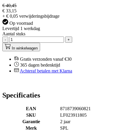
€ 40,45
€ 33,15
+ € 0,05 verwijderingsbijdrage
Op voorraad
Levertijd 1 werkdag
Aantal stuks
-
+
In winkelwagen
Gratis verzonden vanaf €30
365 dagen bedenktijd
Achteraf betalen met Klarna
Specificaties
EAN
8718739060821
SKU
LF023911805
Garantie
2 jaar
Merk
SPL