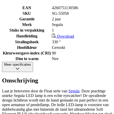
EAN
4260751130586
SKU
SG-55058
Garantie
2 jaar
Merk
Segula
Stuks in verpakking
1
Handleiding
Download
Stralingshoek
330 °
Hoofdkleur
Gerookt
Kleurweergave-index (CRI)
90
Dim to warm
Nee
Meer specificaties
Omschrijving
Laat je betoveren door de Float serie van
Segula
. Deze prachtige
unieke Segula LED lamp is een echte eyecatcher! De opvallende
design lichtbron wordt met de hand gemaakt en past perfect in een
open armatuur of pendellamp. De holle LED-lamp is voorzien van
dubbelwandig glas met binnenin de rand het ultramoderne Soft
Filament PLUS (de gloeidraad) verwerkt. Hierdoor lijkt het net alsof