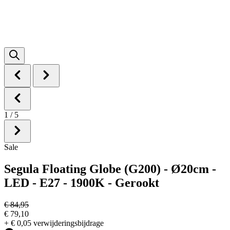
1
/
5
Sale
Segula Floating Globe (G200) - Ø20cm -
LED - E27 - 1900K - Gerookt
€ 84,95
€ 79,10
+ € 0,05 verwijderingsbijdrage