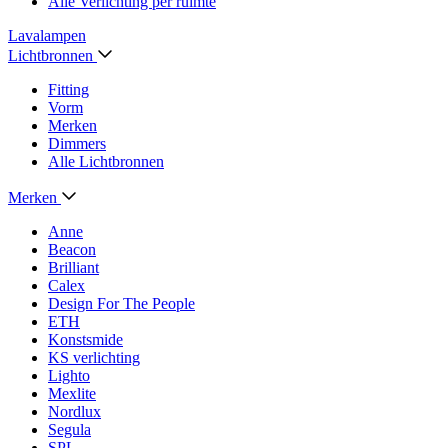
Alle Verlichting per ruimte
Lavalampen
Lichtbronnen
Fitting
Vorm
Merken
Dimmers
Alle Lichtbronnen
Merken
Anne
Beacon
Brilliant
Calex
Design For The People
ETH
Konstsmide
KS verlichting
Lighto
Mexlite
Nordlux
Segula
SPL