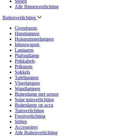
Stijlen
Alle Binnenverlichting
Buitenverlichting
Grondspots
Hanglampen
Huisnummerlampen
Inbouwspots
Lantaarns
Plafondlamp
Prikkabels
Prikspots
Sokkels
Tafellampen
Vloerlampen
Wandlampen
Buitenlamp met sensor
Solar tuinverlichting
Buitenlamp op accu
Tuinverlichting
Feestverlichting
Stijlen
Accessoires
Alle Buitenverlichting