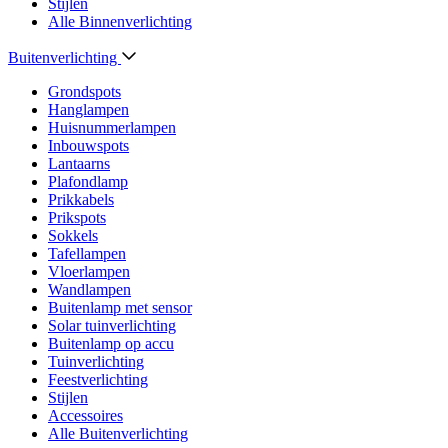
Stijlen
Alle Binnenverlichting
Buitenverlichting
Grondspots
Hanglampen
Huisnummerlampen
Inbouwspots
Lantaarns
Plafondlamp
Prikkabels
Prikspots
Sokkels
Tafellampen
Vloerlampen
Wandlampen
Buitenlamp met sensor
Solar tuinverlichting
Buitenlamp op accu
Tuinverlichting
Feestverlichting
Stijlen
Accessoires
Alle Buitenverlichting