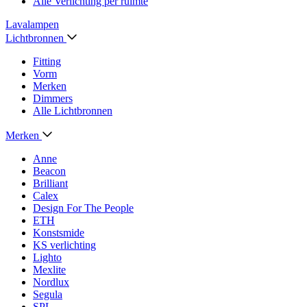
Alle Verlichting per ruimte
Lavalampen
Lichtbronnen
Fitting
Vorm
Merken
Dimmers
Alle Lichtbronnen
Merken
Anne
Beacon
Brilliant
Calex
Design For The People
ETH
Konstsmide
KS verlichting
Lighto
Mexlite
Nordlux
Segula
SPL