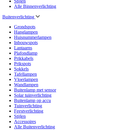
Stijlen
Alle Binnenverlichting
Buitenverlichting
Grondspots
Hanglampen
Huisnummerlampen
Inbouwspots
Lantaarns
Plafondlamp
Prikkabels
Prikspots
Sokkels
Tafellampen
Vloerlampen
Wandlampen
Buitenlamp met sensor
Solar tuinverlichting
Buitenlamp op accu
Tuinverlichting
Feestverlichting
Stijlen
Accessoires
Alle Buitenverlichting