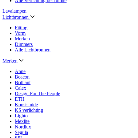
Alle Verlichting per ruimte
Lavalampen
Lichtbronnen
Fitting
Vorm
Merken
Dimmers
Alle Lichtbronnen
Merken
Anne
Beacon
Brilliant
Calex
Design For The People
ETH
Konstsmide
KS verlichting
Lighto
Mexlite
Nordlux
Segula
SPL