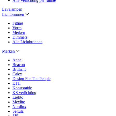
Alle Verlichting per ruimte
Lavalampen
Lichtbronnen
Fitting
Vorm
Merken
Dimmers
Alle Lichtbronnen
Merken
Anne
Beacon
Brilliant
Calex
Design For The People
ETH
Konstsmide
KS verlichting
Lighto
Mexlite
Nordlux
Segula
SPL