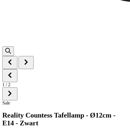
1
/
2
Sale
Reality Countess Tafellamp - Ø12cm -
E14 - Zwart