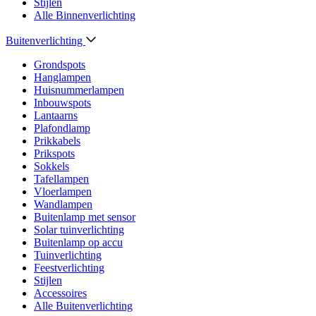
Stijlen
Alle Binnenverlichting
Buitenverlichting
Grondspots
Hanglampen
Huisnummerlampen
Inbouwspots
Lantaarns
Plafondlamp
Prikkabels
Prikspots
Sokkels
Tafellampen
Vloerlampen
Wandlampen
Buitenlamp met sensor
Solar tuinverlichting
Buitenlamp op accu
Tuinverlichting
Feestverlichting
Stijlen
Accessoires
Alle Buitenverlichting