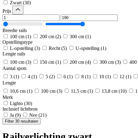
Zwart
(30)
Prijs
Breedte rails
100 cm
(1)
200 cm
(2)
300 cm
(1)
Opstellingstype
L-opstelling
(3)
Recht
(5)
U-opstelling
(1)
Lengte rails
100 cm
(3)
150 cm
(1)
200 cm
(4)
300 cm
(3)
400
Aantal spots
3
(1)
4
(1)
5
(2)
6
(1)
8
(1)
10
(1)
12
(1)
Lengte
10,6 cm
(1)
100 cm
(3)
11,5 cm
(1)
13,8 cm
(10)
1
Merk
Lighto
(30)
Inclusief lichtbron
Ja
(9)
Nee
(21)
Filter 30 resultaten
Railverlichting zwart