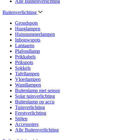
Alle Binnenverlichting
Buitenverlichting
Grondspots
Hanglampen
Huisnummerlampen
Inbouwspots
Lantaarns
Plafondlamp
Prikkabels
Prikspots
Sokkels
Tafellampen
Vloerlampen
Wandlampen
Buitenlamp met sensor
Solar tuinverlichting
Buitenlamp op accu
Tuinverlichting
Feestverlichting
Stijlen
Accessoires
Alle Buitenverlichting