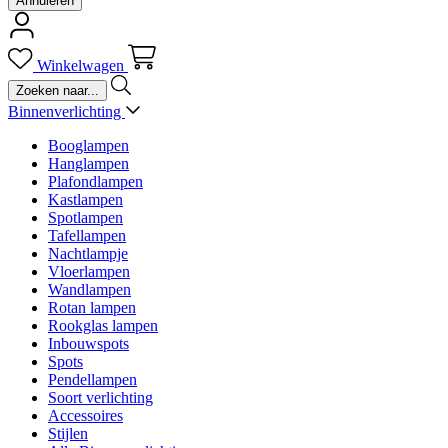
Annuleren
Winkelwagen
Binnenverlichting
Booglampen
Hanglampen
Plafondlampen
Kastlampen
Spotlampen
Tafellampen
Nachtlampje
Vloerlampen
Wandlampen
Rotan lampen
Rookglas lampen
Inbouwspots
Spots
Pendellampen
Soort verlichting
Accessoires
Stijlen