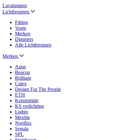
Lavalampen
Lichtbronnen
Fitting
Vorm
Merken
Dimmers
Alle Lichtbronnen
Merken
Anne
Beacon
Brilliant
Calex
Design For The People
ETH
Konstsmide
KS verlichting
Lighto
Mexlite
Nordlux
Segula
SPL
Steinhauer