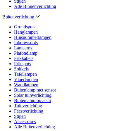
Stijlen
Alle Binnenverlichting
Buitenverlichting
Grondspots
Hanglampen
Huisnummerlampen
Inbouwspots
Lantaarns
Plafondlamp
Prikkabels
Prikspots
Sokkels
Tafellampen
Vloerlampen
Wandlampen
Buitenlamp met sensor
Solar tuinverlichting
Buitenlamp op accu
Tuinverlichting
Feestverlichting
Stijlen
Accessoires
Alle Buitenverlichting