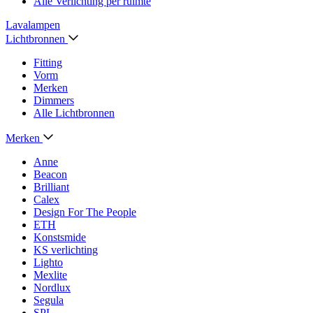
Alle Verlichting per ruimte
Lavalampen
Lichtbronnen
Fitting
Vorm
Merken
Dimmers
Alle Lichtbronnen
Merken
Anne
Beacon
Brilliant
Calex
Design For The People
ETH
Konstsmide
KS verlichting
Lighto
Mexlite
Nordlux
Segula
SPL