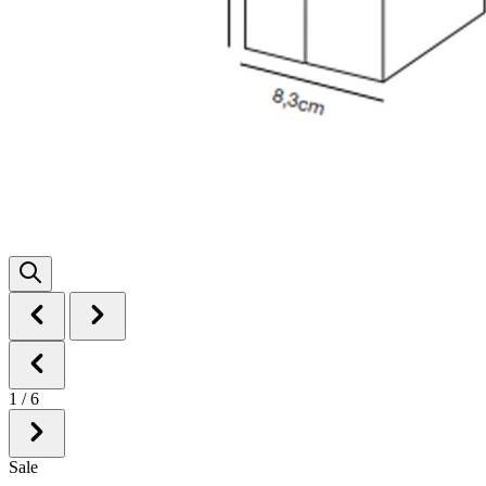
1
/
6
Sale