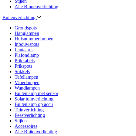
Stijlen
Alle Binnenverlichting
Buitenverlichting
Grondspots
Hanglampen
Huisnummerlampen
Inbouwspots
Lantaarns
Plafondlamp
Prikkabels
Prikspots
Sokkels
Tafellampen
Vloerlampen
Wandlampen
Buitenlamp met sensor
Solar tuinverlichting
Buitenlamp op accu
Tuinverlichting
Feestverlichting
Stijlen
Accessoires
Alle Buitenverlichting