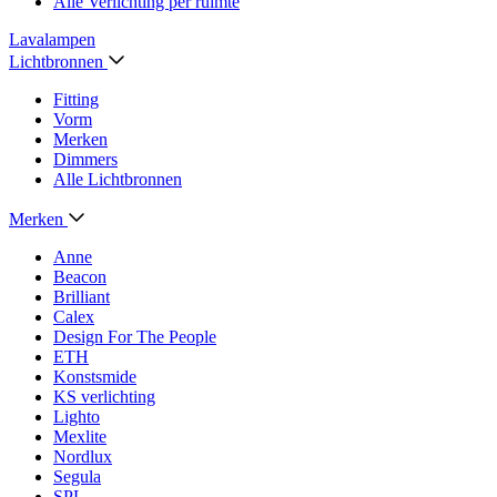
Alle Verlichting per ruimte
Lavalampen
Lichtbronnen
Fitting
Vorm
Merken
Dimmers
Alle Lichtbronnen
Merken
Anne
Beacon
Brilliant
Calex
Design For The People
ETH
Konstsmide
KS verlichting
Lighto
Mexlite
Nordlux
Segula
SPL