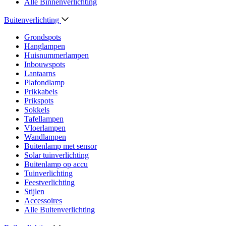
Alle Binnenverlichting
Buitenverlichting
Grondspots
Hanglampen
Huisnummerlampen
Inbouwspots
Lantaarns
Plafondlamp
Prikkabels
Prikspots
Sokkels
Tafellampen
Vloerlampen
Wandlampen
Buitenlamp met sensor
Solar tuinverlichting
Buitenlamp op accu
Tuinverlichting
Feestverlichting
Stijlen
Accessoires
Alle Buitenverlichting