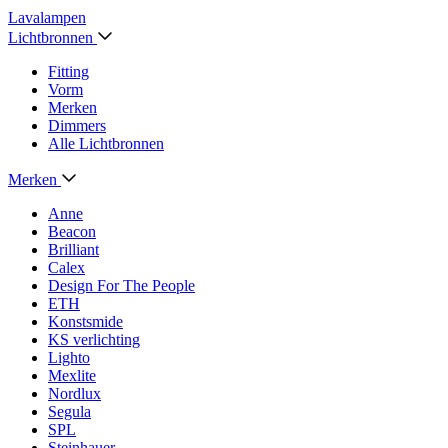
Lavalampen
Lichtbronnen
Fitting
Vorm
Merken
Dimmers
Alle Lichtbronnen
Merken
Anne
Beacon
Brilliant
Calex
Design For The People
ETH
Konstsmide
KS verlichting
Lighto
Mexlite
Nordlux
Segula
SPL
Steinhauer