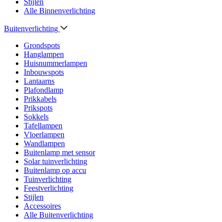
Stijlen
Alle Binnenverlichting
Buitenverlichting
Grondspots
Hanglampen
Huisnummerlampen
Inbouwspots
Lantaarns
Plafondlamp
Prikkabels
Prikspots
Sokkels
Tafellampen
Vloerlampen
Wandlampen
Buitenlamp met sensor
Solar tuinverlichting
Buitenlamp op accu
Tuinverlichting
Feestverlichting
Stijlen
Accessoires
Alle Buitenverlichting