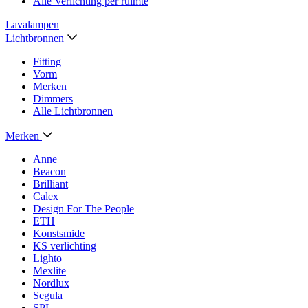
Alle Verlichting per ruimte
Lavalampen
Lichtbronnen
Fitting
Vorm
Merken
Dimmers
Alle Lichtbronnen
Merken
Anne
Beacon
Brilliant
Calex
Design For The People
ETH
Konstsmide
KS verlichting
Lighto
Mexlite
Nordlux
Segula
SPL