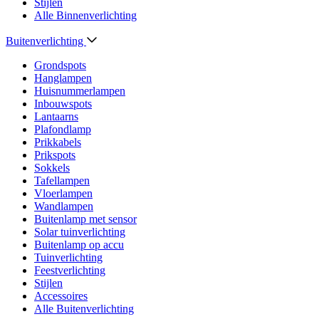
Stijlen
Alle Binnenverlichting
Buitenverlichting
Grondspots
Hanglampen
Huisnummerlampen
Inbouwspots
Lantaarns
Plafondlamp
Prikkabels
Prikspots
Sokkels
Tafellampen
Vloerlampen
Wandlampen
Buitenlamp met sensor
Solar tuinverlichting
Buitenlamp op accu
Tuinverlichting
Feestverlichting
Stijlen
Accessoires
Alle Buitenverlichting