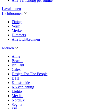
Alle Verlichting per ruimte
Lavalampen
Lichtbronnen
Fitting
Vorm
Merken
Dimmers
Alle Lichtbronnen
Merken
Anne
Beacon
Brilliant
Calex
Design For The People
ETH
Konstsmide
KS verlichting
Lighto
Mexlite
Nordlux
Segula
SPL