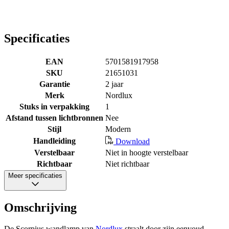
Specificaties
EAN
5701581917958
SKU
21651031
Garantie
2 jaar
Merk
Nordlux
Stuks in verpakking
1
Afstand tussen lichtbronnen
Nee
Stijl
Modern
Handleiding
Download
Verstelbaar
Niet in hoogte verstelbaar
Richtbaar
Niet richtbaar
Meer specificaties
Omschrijving
De Scorpius wandlamp van
Nordlux
straalt door zijn eenvoud.