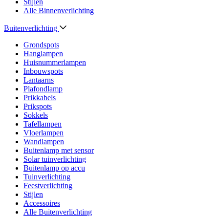
Stijlen
Alle Binnenverlichting
Buitenverlichting
Grondspots
Hanglampen
Huisnummerlampen
Inbouwspots
Lantaarns
Plafondlamp
Prikkabels
Prikspots
Sokkels
Tafellampen
Vloerlampen
Wandlampen
Buitenlamp met sensor
Solar tuinverlichting
Buitenlamp op accu
Tuinverlichting
Feestverlichting
Stijlen
Accessoires
Alle Buitenverlichting