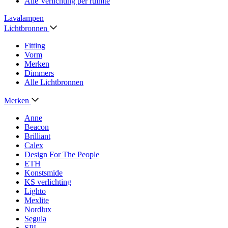
Alle Verlichting per ruimte
Lavalampen
Lichtbronnen
Fitting
Vorm
Merken
Dimmers
Alle Lichtbronnen
Merken
Anne
Beacon
Brilliant
Calex
Design For The People
ETH
Konstsmide
KS verlichting
Lighto
Mexlite
Nordlux
Segula
SPL