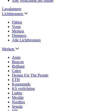
Alle Verlichting per ruimte
Lavalampen
Lichtbronnen
Fitting
Vorm
Merken
Dimmers
Alle Lichtbronnen
Merken
Anne
Beacon
Brilliant
Calex
Design For The People
ETH
Konstsmide
KS verlichting
Lighto
Mexlite
Nordlux
Segula
SPL