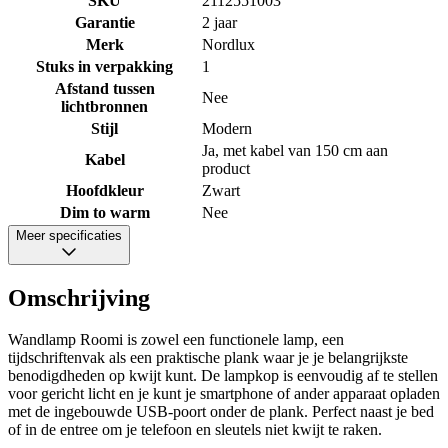
SKU
2112551003
Garantie
2 jaar
Merk
Nordlux
Stuks in verpakking
1
Afstand tussen
Nee
lichtbronnen
Stijl
Modern
Ja, met kabel van 150 cm aan
Kabel
product
Hoofdkleur
Zwart
Dim to warm
Nee
Meer specificaties
Omschrijving
Wandlamp Roomi is zowel een functionele lamp, een
tijdschriftenvak als een praktische plank waar je je belangrijkste
benodigdheden op kwijt kunt. De lampkop is eenvoudig af te stellen
voor gericht licht en je kunt je smartphone of ander apparaat opladen
met de ingebouwde USB-poort onder de plank. Perfect naast je bed
of in de entree om je telefoon en sleutels niet kwijt te raken.