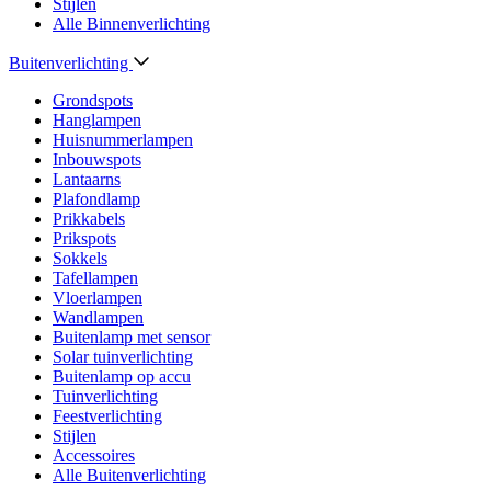
Stijlen
Alle Binnenverlichting
Buitenverlichting
Grondspots
Hanglampen
Huisnummerlampen
Inbouwspots
Lantaarns
Plafondlamp
Prikkabels
Prikspots
Sokkels
Tafellampen
Vloerlampen
Wandlampen
Buitenlamp met sensor
Solar tuinverlichting
Buitenlamp op accu
Tuinverlichting
Feestverlichting
Stijlen
Accessoires
Alle Buitenverlichting