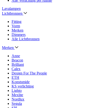
Alle Verlichting per ruimte
Lavalampen
Lichtbronnen
Fitting
Vorm
Merken
Dimmers
Alle Lichtbronnen
Merken
Anne
Beacon
Brilliant
Calex
Design For The People
ETH
Konstsmide
KS verlichting
Lighto
Mexlite
Nordlux
Segula
SPL