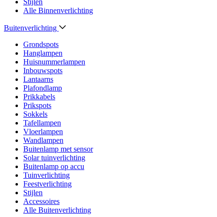
Stijlen
Alle Binnenverlichting
Buitenverlichting
Grondspots
Hanglampen
Huisnummerlampen
Inbouwspots
Lantaarns
Plafondlamp
Prikkabels
Prikspots
Sokkels
Tafellampen
Vloerlampen
Wandlampen
Buitenlamp met sensor
Solar tuinverlichting
Buitenlamp op accu
Tuinverlichting
Feestverlichting
Stijlen
Accessoires
Alle Buitenverlichting