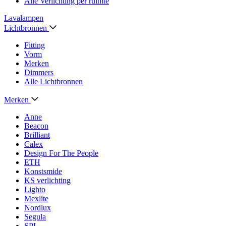
Alle Verlichting per ruimte
Lavalampen
Lichtbronnen
Fitting
Vorm
Merken
Dimmers
Alle Lichtbronnen
Merken
Anne
Beacon
Brilliant
Calex
Design For The People
ETH
Konstsmide
KS verlichting
Lighto
Mexlite
Nordlux
Segula
SPL