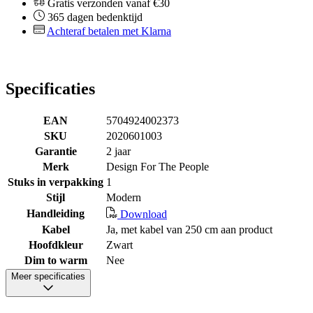
Gratis verzonden vanaf €30
365 dagen bedenktijd
Achteraf betalen met Klarna
Specificaties
EAN
5704924002373
SKU
2020601003
Garantie
2 jaar
Merk
Design For The People
Stuks in verpakking
1
Stijl
Modern
Handleiding
Download
Kabel
Ja, met kabel van 250 cm aan product
Hoofdkleur
Zwart
Dim to warm
Nee
Meer specificaties