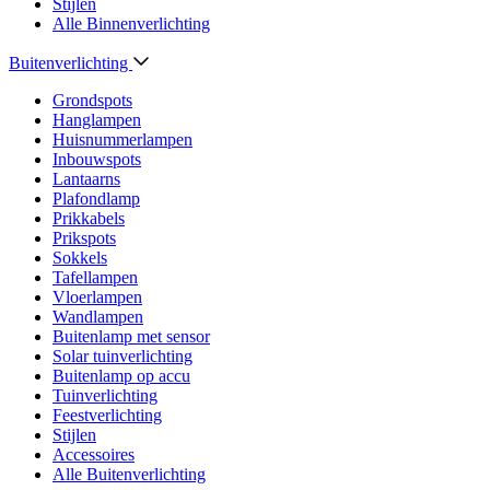
Stijlen
Alle Binnenverlichting
Buitenverlichting
Grondspots
Hanglampen
Huisnummerlampen
Inbouwspots
Lantaarns
Plafondlamp
Prikkabels
Prikspots
Sokkels
Tafellampen
Vloerlampen
Wandlampen
Buitenlamp met sensor
Solar tuinverlichting
Buitenlamp op accu
Tuinverlichting
Feestverlichting
Stijlen
Accessoires
Alle Buitenverlichting