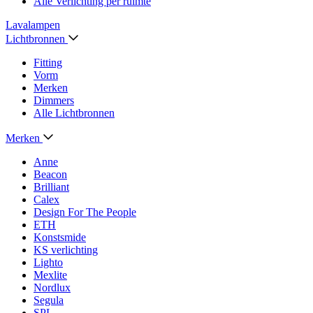
Alle Verlichting per ruimte
Lavalampen
Lichtbronnen
Fitting
Vorm
Merken
Dimmers
Alle Lichtbronnen
Merken
Anne
Beacon
Brilliant
Calex
Design For The People
ETH
Konstsmide
KS verlichting
Lighto
Mexlite
Nordlux
Segula
SPL