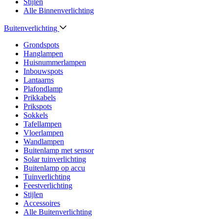
Stijlen
Alle Binnenverlichting
Buitenverlichting
Grondspots
Hanglampen
Huisnummerlampen
Inbouwspots
Lantaarns
Plafondlamp
Prikkabels
Prikspots
Sokkels
Tafellampen
Vloerlampen
Wandlampen
Buitenlamp met sensor
Solar tuinverlichting
Buitenlamp op accu
Tuinverlichting
Feestverlichting
Stijlen
Accessoires
Alle Buitenverlichting