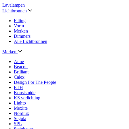
Lavalampen
Lichtbronnen
Fitting
Vorm
Merken
Dimmers
Alle Lichtbronnen
Merken
Anne
Beacon
Brilliant
Calex
Design For The People
ETH
Konstsmide
KS verlichting
Lighto
Mexlite
Nordlux
Segula
SPL
Steinhauer