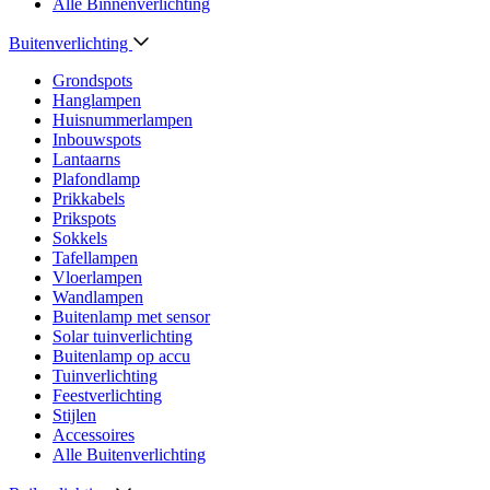
Alle Binnenverlichting
Buitenverlichting
Grondspots
Hanglampen
Huisnummerlampen
Inbouwspots
Lantaarns
Plafondlamp
Prikkabels
Prikspots
Sokkels
Tafellampen
Vloerlampen
Wandlampen
Buitenlamp met sensor
Solar tuinverlichting
Buitenlamp op accu
Tuinverlichting
Feestverlichting
Stijlen
Accessoires
Alle Buitenverlichting