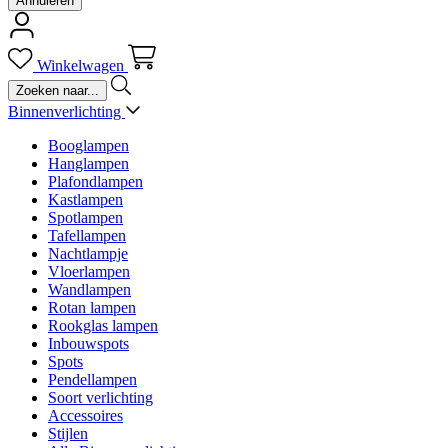
Annuleren
Winkelwagen
Binnenverlichting
Booglampen
Hanglampen
Plafondlampen
Kastlampen
Spotlampen
Tafellampen
Nachtlampje
Vloerlampen
Wandlampen
Rotan lampen
Rookglas lampen
Inbouwspots
Spots
Pendellampen
Soort verlichting
Accessoires
Stijlen