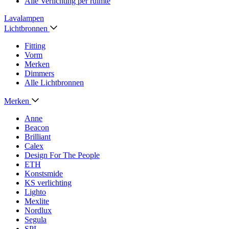
Alle Verlichting per ruimte
Lavalampen
Lichtbronnen
Fitting
Vorm
Merken
Dimmers
Alle Lichtbronnen
Merken
Anne
Beacon
Brilliant
Calex
Design For The People
ETH
Konstsmide
KS verlichting
Lighto
Mexlite
Nordlux
Segula
SPL