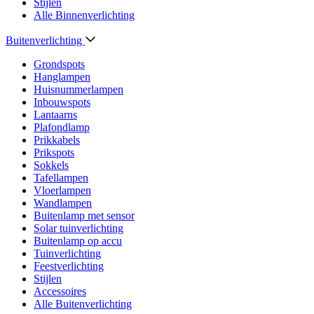
Stijlen
Alle Binnenverlichting
Buitenverlichting
Grondspots
Hanglampen
Huisnummerlampen
Inbouwspots
Lantaarns
Plafondlamp
Prikkabels
Prikspots
Sokkels
Tafellampen
Vloerlampen
Wandlampen
Buitenlamp met sensor
Solar tuinverlichting
Buitenlamp op accu
Tuinverlichting
Feestverlichting
Stijlen
Accessoires
Alle Buitenverlichting