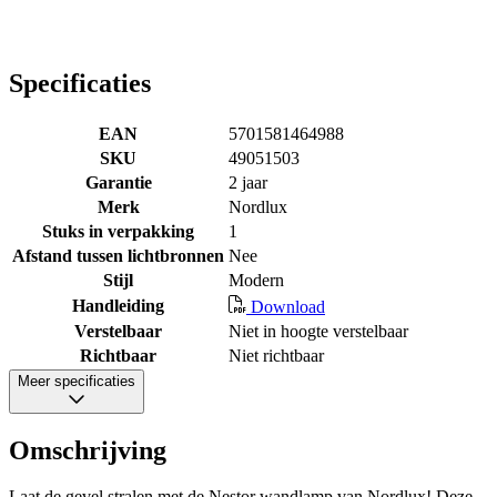
Specificaties
EAN
5701581464988
SKU
49051503
Garantie
2 jaar
Merk
Nordlux
Stuks in verpakking
1
Afstand tussen lichtbronnen
Nee
Stijl
Modern
Handleiding
Download
Verstelbaar
Niet in hoogte verstelbaar
Richtbaar
Niet richtbaar
Meer specificaties
Omschrijving
Laat de gevel stralen met de Nestor wandlamp van Nordlux! Deze