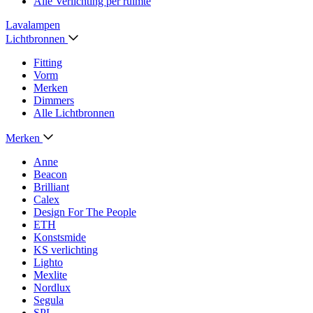
Alle Verlichting per ruimte
Lavalampen
Lichtbronnen
Fitting
Vorm
Merken
Dimmers
Alle Lichtbronnen
Merken
Anne
Beacon
Brilliant
Calex
Design For The People
ETH
Konstsmide
KS verlichting
Lighto
Mexlite
Nordlux
Segula
SPL