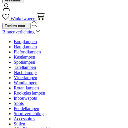
Annuleren
Winkelwagen
Binnenverlichting
Booglampen
Hanglampen
Plafondlampen
Kastlampen
Spotlampen
Tafellampen
Nachtlampje
Vloerlampen
Wandlampen
Rotan lampen
Rookglas lampen
Inbouwspots
Spots
Pendellampen
Soort verlichting
Accessoires
Stijlen