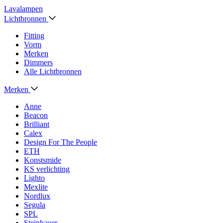
Lavalampen
Lichtbronnen
Fitting
Vorm
Merken
Dimmers
Alle Lichtbronnen
Merken
Anne
Beacon
Brilliant
Calex
Design For The People
ETH
Konstsmide
KS verlichting
Lighto
Mexlite
Nordlux
Segula
SPL
Steinhauer