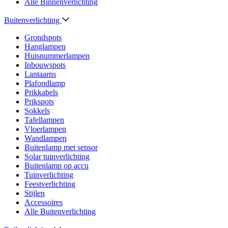
Alle Binnenverlichting
Buitenverlichting
Grondspots
Hanglampen
Huisnummerlampen
Inbouwspots
Lantaarns
Plafondlamp
Prikkabels
Prikspots
Sokkels
Tafellampen
Vloerlampen
Wandlampen
Buitenlamp met sensor
Solar tuinverlichting
Buitenlamp op accu
Tuinverlichting
Feestverlichting
Stijlen
Accessoires
Alle Buitenverlichting