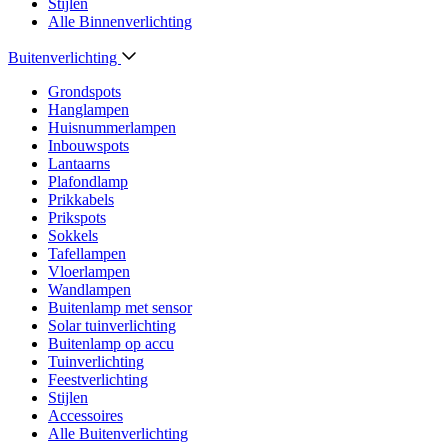
Stijlen
Alle Binnenverlichting
Buitenverlichting
Grondspots
Hanglampen
Huisnummerlampen
Inbouwspots
Lantaarns
Plafondlamp
Prikkabels
Prikspots
Sokkels
Tafellampen
Vloerlampen
Wandlampen
Buitenlamp met sensor
Solar tuinverlichting
Buitenlamp op accu
Tuinverlichting
Feestverlichting
Stijlen
Accessoires
Alle Buitenverlichting