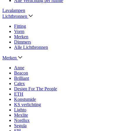
Alle Verlichting per ruimte
Lavalampen
Lichtbronnen
Fitting
Vorm
Merken
Dimmers
Alle Lichtbronnen
Merken
Anne
Beacon
Brilliant
Calex
Design For The People
ETH
Konstsmide
KS verlichting
Lighto
Mexlite
Nordlux
Segula
SPL