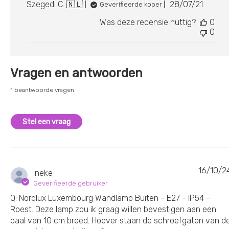
Publicatie
Szegedi C. 🇳🇱
28/07/21
Geverifieerde koper
Was deze recensie nuttig?
0
0
Vragen en antwoorden
1 beantwoorde vragen
Stel een vraag
16/10/2
Ineke
Geverifieerde gebruiker
Q: Nordlux Luxembourg Wandlamp Buiten - E27 - IP54 -
Roest. Deze lamp zou ik graag willen bevestigen aan een
paal van 10 cm breed. Hoever staan de schroefgaten van d