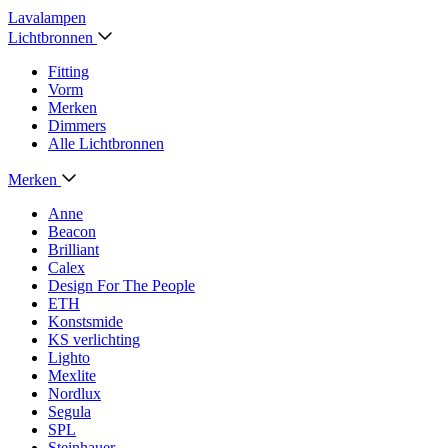
Lavalampen
Lichtbronnen
Fitting
Vorm
Merken
Dimmers
Alle Lichtbronnen
Merken
Anne
Beacon
Brilliant
Calex
Design For The People
ETH
Konstsmide
KS verlichting
Lighto
Mexlite
Nordlux
Segula
SPL
Steinhauer