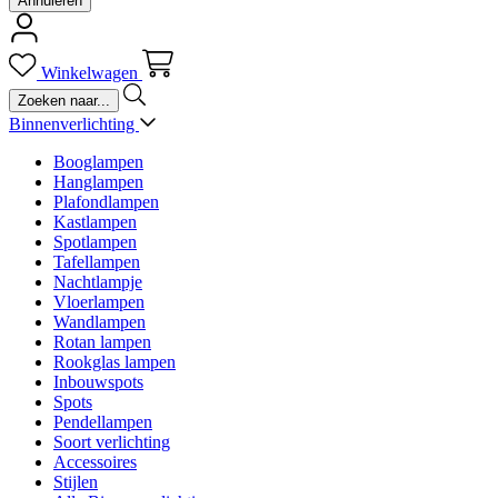
Annuleren
Winkelwagen
Binnenverlichting
Booglampen
Hanglampen
Plafondlampen
Kastlampen
Spotlampen
Tafellampen
Nachtlampje
Vloerlampen
Wandlampen
Rotan lampen
Rookglas lampen
Inbouwspots
Spots
Pendellampen
Soort verlichting
Accessoires
Stijlen