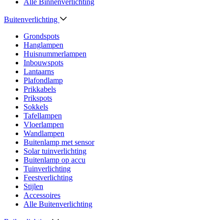
Alle Binnenverlichting
Buitenverlichting
Grondspots
Hanglampen
Huisnummerlampen
Inbouwspots
Lantaarns
Plafondlamp
Prikkabels
Prikspots
Sokkels
Tafellampen
Vloerlampen
Wandlampen
Buitenlamp met sensor
Solar tuinverlichting
Buitenlamp op accu
Tuinverlichting
Feestverlichting
Stijlen
Accessoires
Alle Buitenverlichting