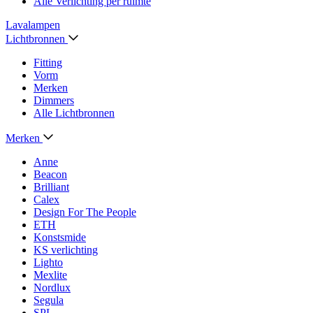
Alle Verlichting per ruimte
Lavalampen
Lichtbronnen
Fitting
Vorm
Merken
Dimmers
Alle Lichtbronnen
Merken
Anne
Beacon
Brilliant
Calex
Design For The People
ETH
Konstsmide
KS verlichting
Lighto
Mexlite
Nordlux
Segula
SPL