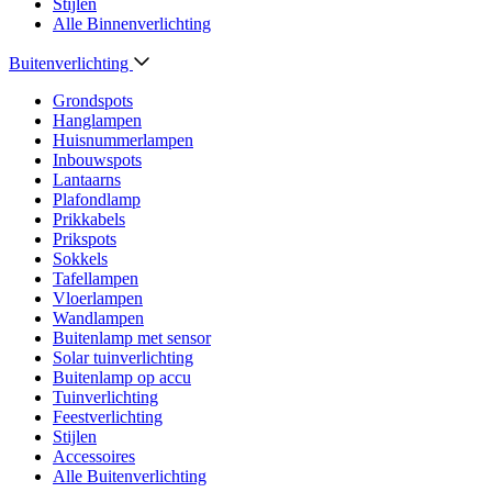
Stijlen
Alle Binnenverlichting
Buitenverlichting
Grondspots
Hanglampen
Huisnummerlampen
Inbouwspots
Lantaarns
Plafondlamp
Prikkabels
Prikspots
Sokkels
Tafellampen
Vloerlampen
Wandlampen
Buitenlamp met sensor
Solar tuinverlichting
Buitenlamp op accu
Tuinverlichting
Feestverlichting
Stijlen
Accessoires
Alle Buitenverlichting