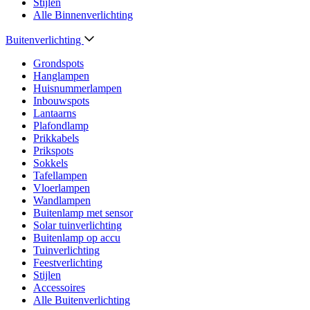
Stijlen
Alle Binnenverlichting
Buitenverlichting
Grondspots
Hanglampen
Huisnummerlampen
Inbouwspots
Lantaarns
Plafondlamp
Prikkabels
Prikspots
Sokkels
Tafellampen
Vloerlampen
Wandlampen
Buitenlamp met sensor
Solar tuinverlichting
Buitenlamp op accu
Tuinverlichting
Feestverlichting
Stijlen
Accessoires
Alle Buitenverlichting