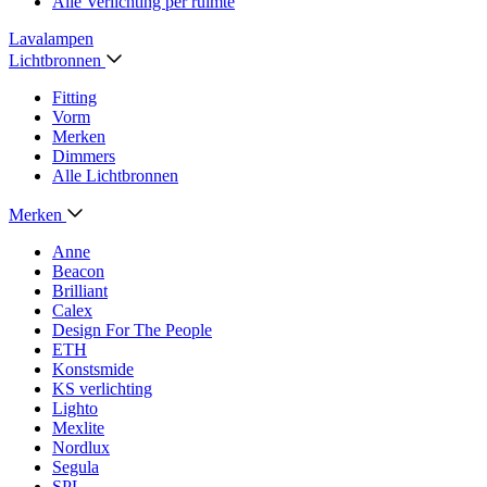
Alle Verlichting per ruimte
Lavalampen
Lichtbronnen
Fitting
Vorm
Merken
Dimmers
Alle Lichtbronnen
Merken
Anne
Beacon
Brilliant
Calex
Design For The People
ETH
Konstsmide
KS verlichting
Lighto
Mexlite
Nordlux
Segula
SPL