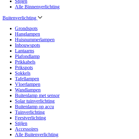
Stijlen
Alle Binnenverlichting
Buitenverlichting
Grondspots
Hanglampen
Huisnummerlampen
Inbouwspots
Lantaarns
Plafondlamp
Prikkabels
Prikspots
Sokkels
Tafellampen
Vloerlampen
Wandlampen
Buitenlamp met sensor
Solar tuinverlichting
Buitenlamp op accu
Tuinverlichting
Feestverlichting
Stijlen
Accessoires
Alle Buitenverlichting