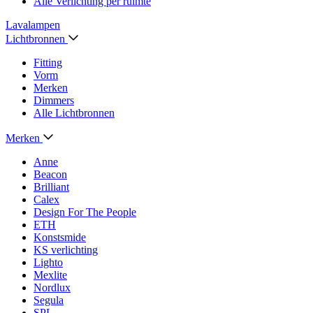
Alle Verlichting per ruimte
Lavalampen
Lichtbronnen
Fitting
Vorm
Merken
Dimmers
Alle Lichtbronnen
Merken
Anne
Beacon
Brilliant
Calex
Design For The People
ETH
Konstsmide
KS verlichting
Lighto
Mexlite
Nordlux
Segula
SPL