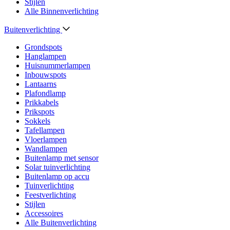
Stijlen
Alle Binnenverlichting
Buitenverlichting
Grondspots
Hanglampen
Huisnummerlampen
Inbouwspots
Lantaarns
Plafondlamp
Prikkabels
Prikspots
Sokkels
Tafellampen
Vloerlampen
Wandlampen
Buitenlamp met sensor
Solar tuinverlichting
Buitenlamp op accu
Tuinverlichting
Feestverlichting
Stijlen
Accessoires
Alle Buitenverlichting