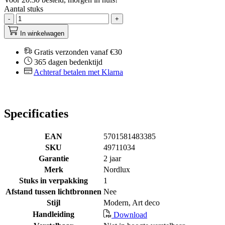
Aantal stuks
-
+
In winkelwagen
Gratis verzonden vanaf €30
365 dagen bedenktijd
Achteraf betalen met Klarna
Specificaties
EAN
5701581483385
SKU
49711034
Garantie
2 jaar
Merk
Nordlux
Stuks in verpakking
1
Afstand tussen lichtbronnen
Nee
Stijl
Modern, Art deco
Handleiding
Download