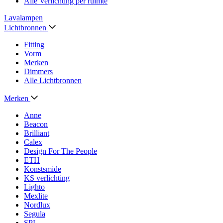
Alle Verlichting per ruimte
Lavalampen
Lichtbronnen
Fitting
Vorm
Merken
Dimmers
Alle Lichtbronnen
Merken
Anne
Beacon
Brilliant
Calex
Design For The People
ETH
Konstsmide
KS verlichting
Lighto
Mexlite
Nordlux
Segula
SPL