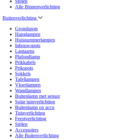
Stijlen
Alle Binnenverlichting
Buitenverlichting
Grondspots
Hanglampen
Huisnummerlampen
Inbouwspots
Lantaarns
Plafondlamp
Prikkabels
Prikspots
Sokkels
Tafellampen
Vloerlampen
Wandlampen
Buitenlamp met sensor
Solar tuinverlichting
Buitenlamp op accu
Tuinverlichting
Feestverlichting
Stijlen
Accessoires
Alle Buitenverlichting