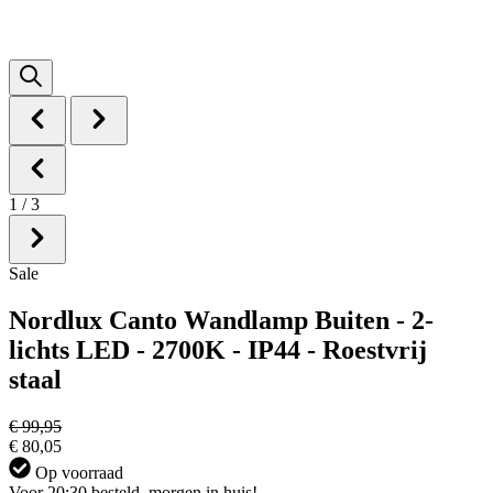
1
/
3
Sale
Nordlux Canto Wandlamp Buiten - 2-
lichts LED - 2700K - IP44 - Roestvrij
staal
€ 99,95
€ 80,05
Op voorraad
Voor 20:30 besteld, morgen in huis!