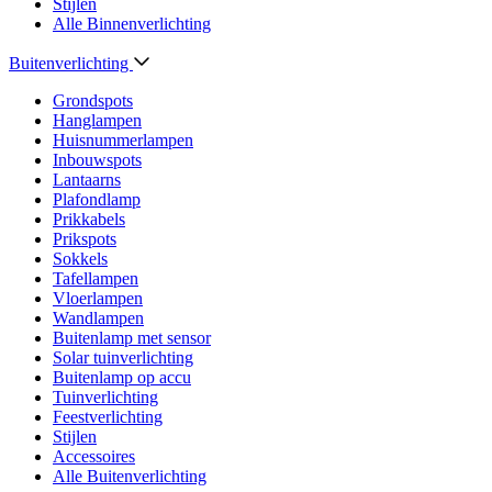
Stijlen
Alle Binnenverlichting
Buitenverlichting
Grondspots
Hanglampen
Huisnummerlampen
Inbouwspots
Lantaarns
Plafondlamp
Prikkabels
Prikspots
Sokkels
Tafellampen
Vloerlampen
Wandlampen
Buitenlamp met sensor
Solar tuinverlichting
Buitenlamp op accu
Tuinverlichting
Feestverlichting
Stijlen
Accessoires
Alle Buitenverlichting