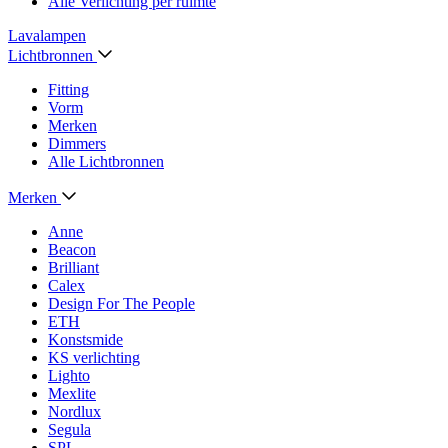
Alle Verlichting per ruimte
Lavalampen
Lichtbronnen
Fitting
Vorm
Merken
Dimmers
Alle Lichtbronnen
Merken
Anne
Beacon
Brilliant
Calex
Design For The People
ETH
Konstsmide
KS verlichting
Lighto
Mexlite
Nordlux
Segula
SPL