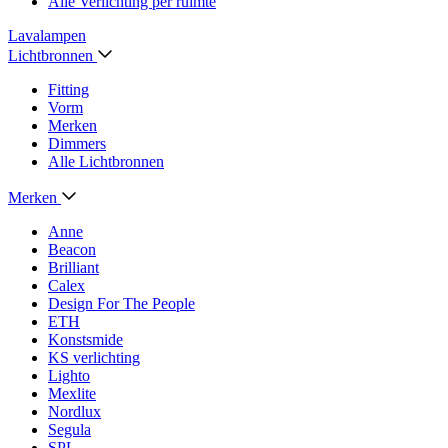
Alle Verlichting per ruimte
Lavalampen
Lichtbronnen
Fitting
Vorm
Merken
Dimmers
Alle Lichtbronnen
Merken
Anne
Beacon
Brilliant
Calex
Design For The People
ETH
Konstsmide
KS verlichting
Lighto
Mexlite
Nordlux
Segula
SPL