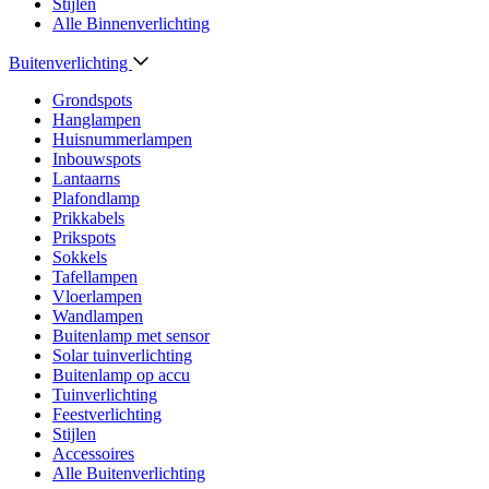
Stijlen
Alle Binnenverlichting
Buitenverlichting
Grondspots
Hanglampen
Huisnummerlampen
Inbouwspots
Lantaarns
Plafondlamp
Prikkabels
Prikspots
Sokkels
Tafellampen
Vloerlampen
Wandlampen
Buitenlamp met sensor
Solar tuinverlichting
Buitenlamp op accu
Tuinverlichting
Feestverlichting
Stijlen
Accessoires
Alle Buitenverlichting