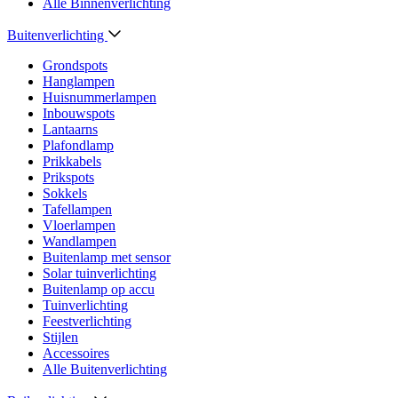
Alle Binnenverlichting
Buitenverlichting
Grondspots
Hanglampen
Huisnummerlampen
Inbouwspots
Lantaarns
Plafondlamp
Prikkabels
Prikspots
Sokkels
Tafellampen
Vloerlampen
Wandlampen
Buitenlamp met sensor
Solar tuinverlichting
Buitenlamp op accu
Tuinverlichting
Feestverlichting
Stijlen
Accessoires
Alle Buitenverlichting