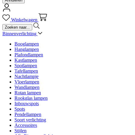
Annuleren
Winkelwagen
Binnenverlichting
Booglampen
Hanglampen
Plafondlampen
Kastlampen
Spotlampen
Tafellampen
Nachtlampje
Vloerlampen
Wandlampen
Rotan lampen
Rookglas lampen
Inbouwspots
Spots
Pendellampen
Soort verlichting
Accessoires
Stijlen