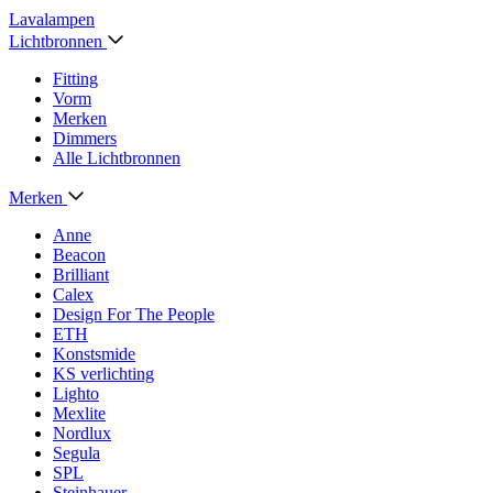
Lavalampen
Lichtbronnen
Fitting
Vorm
Merken
Dimmers
Alle Lichtbronnen
Merken
Anne
Beacon
Brilliant
Calex
Design For The People
ETH
Konstsmide
KS verlichting
Lighto
Mexlite
Nordlux
Segula
SPL
Steinhauer