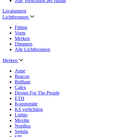
Alle Verlichting per ruimte
Lavalampen
Lichtbronnen
Fitting
Vorm
Merken
Dimmers
Alle Lichtbronnen
Merken
Anne
Beacon
Brilliant
Calex
Design For The People
ETH
Konstsmide
KS verlichting
Lighto
Mexlite
Nordlux
Segula
SPL