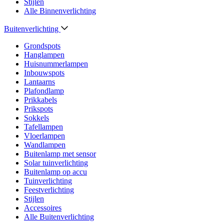
Stijlen
Alle Binnenverlichting
Buitenverlichting
Grondspots
Hanglampen
Huisnummerlampen
Inbouwspots
Lantaarns
Plafondlamp
Prikkabels
Prikspots
Sokkels
Tafellampen
Vloerlampen
Wandlampen
Buitenlamp met sensor
Solar tuinverlichting
Buitenlamp op accu
Tuinverlichting
Feestverlichting
Stijlen
Accessoires
Alle Buitenverlichting