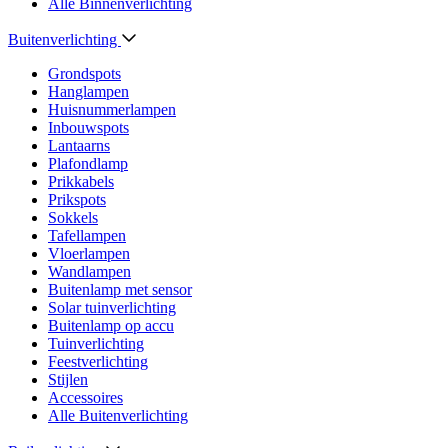
Alle Binnenverlichting
Buitenverlichting
Grondspots
Hanglampen
Huisnummerlampen
Inbouwspots
Lantaarns
Plafondlamp
Prikkabels
Prikspots
Sokkels
Tafellampen
Vloerlampen
Wandlampen
Buitenlamp met sensor
Solar tuinverlichting
Buitenlamp op accu
Tuinverlichting
Feestverlichting
Stijlen
Accessoires
Alle Buitenverlichting