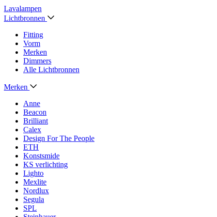
Lavalampen
Lichtbronnen
Fitting
Vorm
Merken
Dimmers
Alle Lichtbronnen
Merken
Anne
Beacon
Brilliant
Calex
Design For The People
ETH
Konstsmide
KS verlichting
Lighto
Mexlite
Nordlux
Segula
SPL
Steinhauer