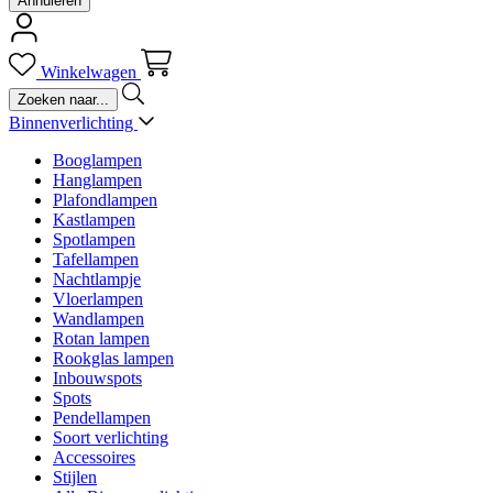
Annuleren
Winkelwagen
Binnenverlichting
Booglampen
Hanglampen
Plafondlampen
Kastlampen
Spotlampen
Tafellampen
Nachtlampje
Vloerlampen
Wandlampen
Rotan lampen
Rookglas lampen
Inbouwspots
Spots
Pendellampen
Soort verlichting
Accessoires
Stijlen