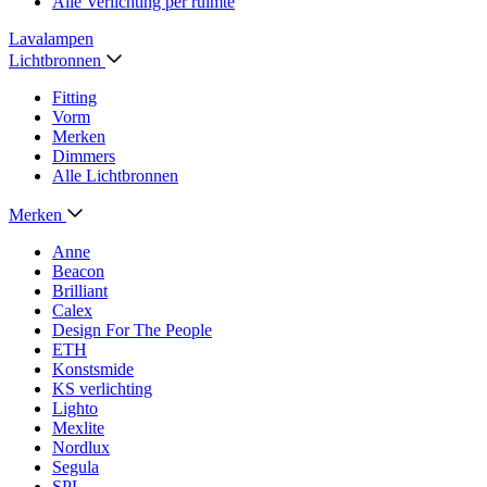
Alle Verlichting per ruimte
Lavalampen
Lichtbronnen
Fitting
Vorm
Merken
Dimmers
Alle Lichtbronnen
Merken
Anne
Beacon
Brilliant
Calex
Design For The People
ETH
Konstsmide
KS verlichting
Lighto
Mexlite
Nordlux
Segula
SPL