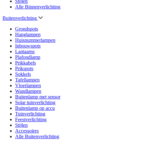
Stijlen
Alle Binnenverlichting
Buitenverlichting
Grondspots
Hanglampen
Huisnummerlampen
Inbouwspots
Lantaarns
Plafondlamp
Prikkabels
Prikspots
Sokkels
Tafellampen
Vloerlampen
Wandlampen
Buitenlamp met sensor
Solar tuinverlichting
Buitenlamp op accu
Tuinverlichting
Feestverlichting
Stijlen
Accessoires
Alle Buitenverlichting