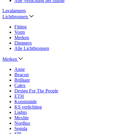
Alle Verlichting per ruimte
Lavalampen
Lichtbronnen
Fitting
Vorm
Merken
Dimmers
Alle Lichtbronnen
Merken
Anne
Beacon
Brilliant
Calex
Design For The People
ETH
Konstsmide
KS verlichting
Lighto
Mexlite
Nordlux
Segula
SPL