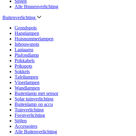
Stijlen
Alle Binnenverlichting
Buitenverlichting
Grondspots
Hanglampen
Huisnummerlampen
Inbouwspots
Lantaarns
Plafondlamp
Prikkabels
Prikspots
Sokkels
Tafellampen
Vloerlampen
Wandlampen
Buitenlamp met sensor
Solar tuinverlichting
Buitenlamp op accu
Tuinverlichting
Feestverlichting
Stijlen
Accessoires
Alle Buitenverlichting