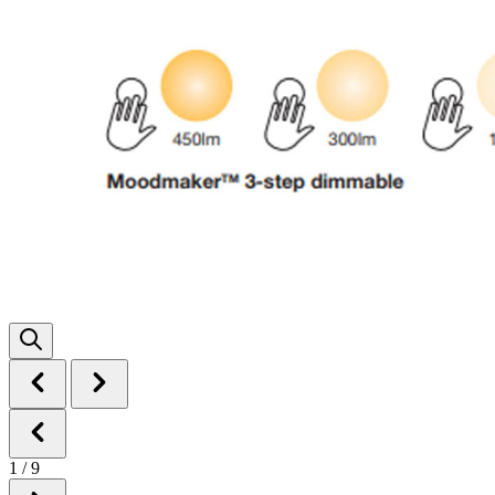
1
/
9