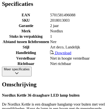
Specificaties
EAN
5701581496088
SKU
2018013003
Garantie
2 jaar
Merk
Nordlux
Stuks in verpakking
1
Afstand tussen lichtbronnen
Nee
Stijl
Art deco, Landelijk
Handleiding
Download
Verstelbaar
Niet in hoogte verstelbaar
Richtbaar
Niet richtbaar
Meer specificaties
Omschrijving
Nordlux Kettle 36 draagbare LED lamp buiten
De Nordlux Kettle is een draagbare hanglamp voor buiten met veel
mogelijkheden. Hang de lamp in een boom met de meegeleverde