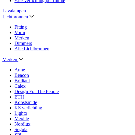
Alle Verlichting per ruimte
Lavalampen
Lichtbronnen
Fitting
Vorm
Merken
Dimmers
Alle Lichtbronnen
Merken
Anne
Beacon
Brilliant
Calex
Design For The People
ETH
Konstsmide
KS verlichting
Lighto
Mexlite
Nordlux
Segula
SPL