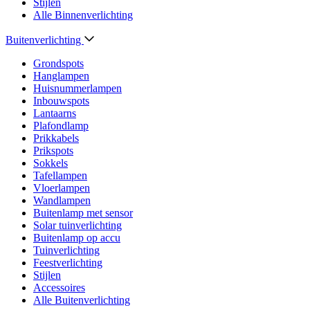
Stijlen
Alle Binnenverlichting
Buitenverlichting
Grondspots
Hanglampen
Huisnummerlampen
Inbouwspots
Lantaarns
Plafondlamp
Prikkabels
Prikspots
Sokkels
Tafellampen
Vloerlampen
Wandlampen
Buitenlamp met sensor
Solar tuinverlichting
Buitenlamp op accu
Tuinverlichting
Feestverlichting
Stijlen
Accessoires
Alle Buitenverlichting