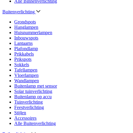
Alle Binnenverlichting
Buitenverlichting
Grondspots
Hanglampen
Huisnummerlampen
Inbouwspots
Lantaarns
Plafondlamp
Prikkabels
Prikspots
Sokkels
Tafellampen
Vloerlampen
Wandlampen
Buitenlamp met sensor
Solar tuinverlichting
Buitenlamp op accu
Tuinverlichting
Feestverlichting
Stijlen
Accessoires
Alle Buitenverlichting