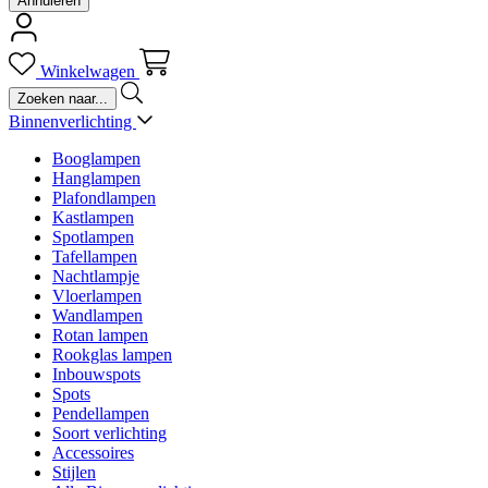
Annuleren
Winkelwagen
Binnenverlichting
Booglampen
Hanglampen
Plafondlampen
Kastlampen
Spotlampen
Tafellampen
Nachtlampje
Vloerlampen
Wandlampen
Rotan lampen
Rookglas lampen
Inbouwspots
Spots
Pendellampen
Soort verlichting
Accessoires
Stijlen