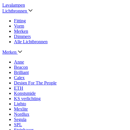
Lavalampen
Lichtbronnen
Fitting
Vorm
Merken
Dimmers
Alle Lichtbronnen
Merken
Anne
Beacon
Brilliant
Calex
Design For The People
ETH
Konstsmide
KS verlichting
Lighto
Mexlite
Nordlux
Segula
SPL
Steinhauer