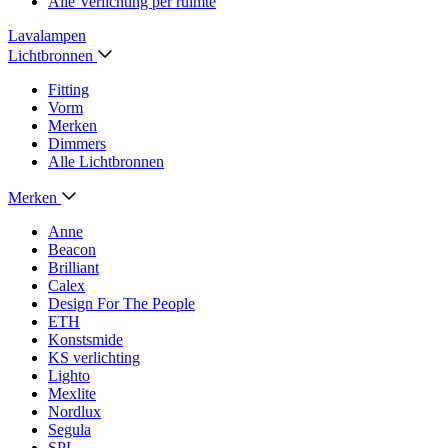
Alle Verlichting per ruimte
Lavalampen
Lichtbronnen
Fitting
Vorm
Merken
Dimmers
Alle Lichtbronnen
Merken
Anne
Beacon
Brilliant
Calex
Design For The People
ETH
Konstsmide
KS verlichting
Lighto
Mexlite
Nordlux
Segula
SPL