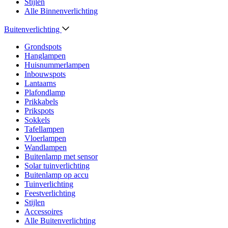
Stijlen
Alle Binnenverlichting
Buitenverlichting
Grondspots
Hanglampen
Huisnummerlampen
Inbouwspots
Lantaarns
Plafondlamp
Prikkabels
Prikspots
Sokkels
Tafellampen
Vloerlampen
Wandlampen
Buitenlamp met sensor
Solar tuinverlichting
Buitenlamp op accu
Tuinverlichting
Feestverlichting
Stijlen
Accessoires
Alle Buitenverlichting