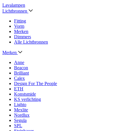
Lavalampen
Lichtbronnen
Fitting
Vorm
Merken
Dimmers
Alle Lichtbronnen
Merken
Anne
Beacon
Brilliant
Calex
Design For The People
ETH
Konstsmide
KS verlichting
Lighto
Mexlite
Nordlux
Segula
SPL
Steinhauer