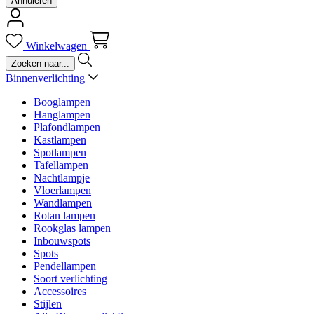
Annuleren
Winkelwagen
Binnenverlichting
Booglampen
Hanglampen
Plafondlampen
Kastlampen
Spotlampen
Tafellampen
Nachtlampje
Vloerlampen
Wandlampen
Rotan lampen
Rookglas lampen
Inbouwspots
Spots
Pendellampen
Soort verlichting
Accessoires
Stijlen