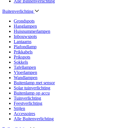
Alle Binnenverlichting
Buitenverlichting
Grondspots
Hanglampen
Huisnummerlampen
Inbouwspots
Lantaarns
Plafondlamp
Prikkabels
Prikspots
Sokkels
Tafellampen
Vloerlampen
Wandlampen
Buitenlamp met sensor
Solar tuinverlichting
Buitenlamp op accu
Tuinverlichting
Feestverlichting
Stijlen
Accessoires
Alle Buitenverlichting