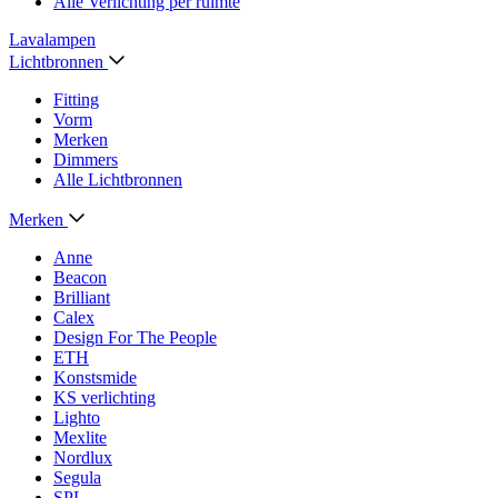
Alle Verlichting per ruimte
Lavalampen
Lichtbronnen
Fitting
Vorm
Merken
Dimmers
Alle Lichtbronnen
Merken
Anne
Beacon
Brilliant
Calex
Design For The People
ETH
Konstsmide
KS verlichting
Lighto
Mexlite
Nordlux
Segula
SPL