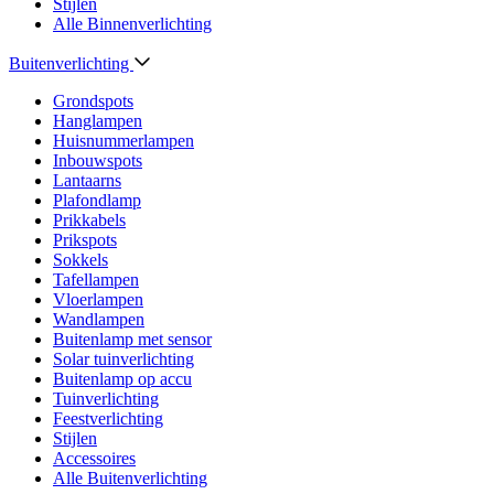
Stijlen
Alle Binnenverlichting
Buitenverlichting
Grondspots
Hanglampen
Huisnummerlampen
Inbouwspots
Lantaarns
Plafondlamp
Prikkabels
Prikspots
Sokkels
Tafellampen
Vloerlampen
Wandlampen
Buitenlamp met sensor
Solar tuinverlichting
Buitenlamp op accu
Tuinverlichting
Feestverlichting
Stijlen
Accessoires
Alle Buitenverlichting