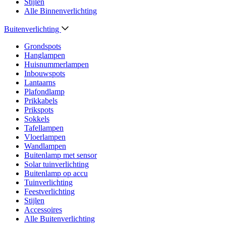
Stijlen
Alle Binnenverlichting
Buitenverlichting
Grondspots
Hanglampen
Huisnummerlampen
Inbouwspots
Lantaarns
Plafondlamp
Prikkabels
Prikspots
Sokkels
Tafellampen
Vloerlampen
Wandlampen
Buitenlamp met sensor
Solar tuinverlichting
Buitenlamp op accu
Tuinverlichting
Feestverlichting
Stijlen
Accessoires
Alle Buitenverlichting