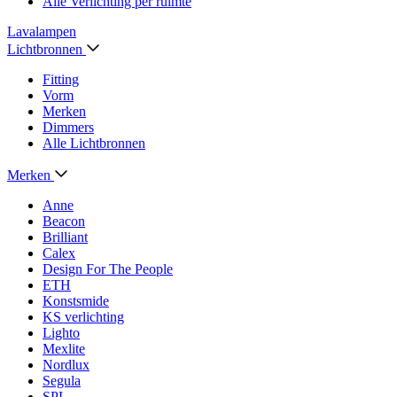
Alle Verlichting per ruimte
Lavalampen
Lichtbronnen
Fitting
Vorm
Merken
Dimmers
Alle Lichtbronnen
Merken
Anne
Beacon
Brilliant
Calex
Design For The People
ETH
Konstsmide
KS verlichting
Lighto
Mexlite
Nordlux
Segula
SPL