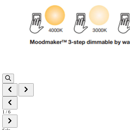
1
/
6