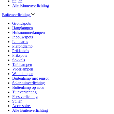
Stijlen
Alle Binnenverlichting
Buitenverlichting
Grondspots
Hanglampen
Huisnummerlampen
Inbouwspots
Lantaarns
Plafondlamp
Prikkabels
Prikspots
Sokkels
Tafellampen
Vloerlampen
Wandlampen
Buitenlamp met sensor
Solar tuinverlichting
Buitenlamp op accu
Tuinverlichting
Feestverlichting
Stijlen
Accessoires
Alle Buitenverlichting