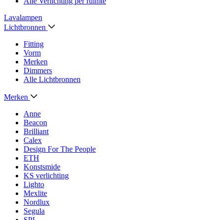
Alle Verlichting per ruimte
Lavalampen
Lichtbronnen
Fitting
Vorm
Merken
Dimmers
Alle Lichtbronnen
Merken
Anne
Beacon
Brilliant
Calex
Design For The People
ETH
Konstsmide
KS verlichting
Lighto
Mexlite
Nordlux
Segula
SPL