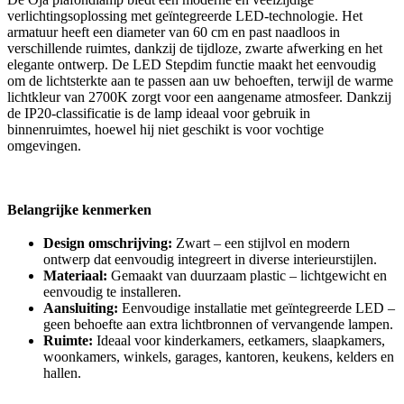
verlichtingsoplossing met geïntegreerde LED-technologie. Het
armatuur heeft een diameter van 60 cm en past naadloos in
verschillende ruimtes, dankzij de tijdloze, zwarte afwerking en het
elegante ontwerp. De LED Stepdim functie maakt het eenvoudig
om de lichtsterkte aan te passen aan uw behoeften, terwijl de warme
lichtkleur van 2700K zorgt voor een aangename atmosfeer. Dankzij
de IP20-classificatie is de lamp ideaal voor gebruik in
binnenruimtes, hoewel hij niet geschikt is voor vochtige
omgevingen.
Belangrijke kenmerken
Design omschrijving:
Zwart – een stijlvol en modern
ontwerp dat eenvoudig integreert in diverse interieurstijlen.
Materiaal:
Gemaakt van duurzaam plastic – lichtgewicht en
eenvoudig te installeren.
Aansluiting:
Eenvoudige installatie met geïntegreerde LED –
geen behoefte aan extra lichtbronnen of vervangende lampen.
Ruimte:
Ideaal voor kinderkamers, eetkamers, slaapkamers,
woonkamers, winkels, garages, kantoren, keukens, kelders en
hallen.