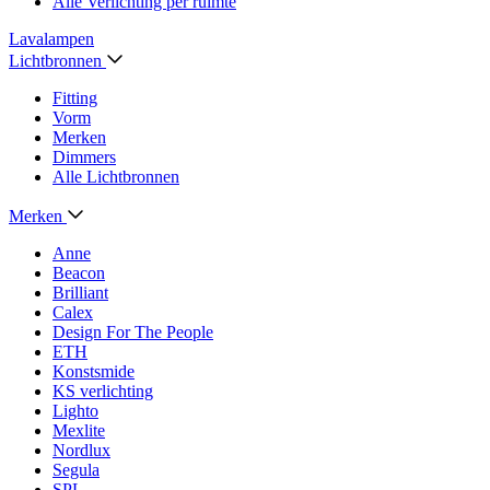
Alle Verlichting per ruimte
Lavalampen
Lichtbronnen
Fitting
Vorm
Merken
Dimmers
Alle Lichtbronnen
Merken
Anne
Beacon
Brilliant
Calex
Design For The People
ETH
Konstsmide
KS verlichting
Lighto
Mexlite
Nordlux
Segula
SPL