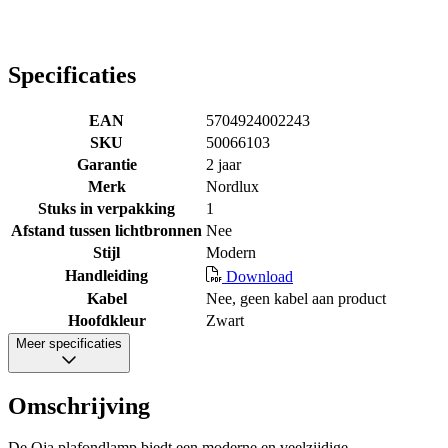
Specificaties
EAN
5704924002243
SKU
50066103
Garantie
2 jaar
Merk
Nordlux
Stuks in verpakking
1
Afstand tussen lichtbronnen
Nee
Stijl
Modern
Handleiding
Download
Kabel
Nee, geen kabel aan product
Hoofdkleur
Zwart
Meer specificaties
Omschrijving
De Oja plafondlamp biedt een moderne en veelzijdige