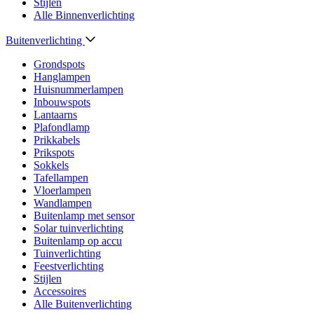
Stijlen
Alle Binnenverlichting
Buitenverlichting
Grondspots
Hanglampen
Huisnummerlampen
Inbouwspots
Lantaarns
Plafondlamp
Prikkabels
Prikspots
Sokkels
Tafellampen
Vloerlampen
Wandlampen
Buitenlamp met sensor
Solar tuinverlichting
Buitenlamp op accu
Tuinverlichting
Feestverlichting
Stijlen
Accessoires
Alle Buitenverlichting