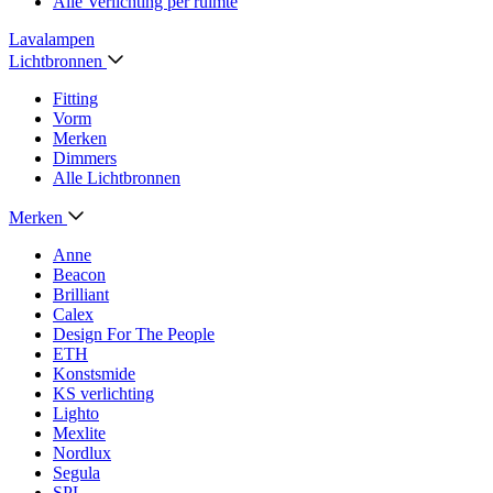
Alle Verlichting per ruimte
Lavalampen
Lichtbronnen
Fitting
Vorm
Merken
Dimmers
Alle Lichtbronnen
Merken
Anne
Beacon
Brilliant
Calex
Design For The People
ETH
Konstsmide
KS verlichting
Lighto
Mexlite
Nordlux
Segula
SPL