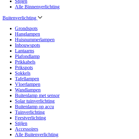
Stijlen
Alle Binnenverlichting
Buitenverlichting
Grondspots
Hanglampen
Huisnummerlampen
Inbouwspots
Lantaarns
Plafondlamp
Prikkabels
Prikspots
Sokkels
Tafellampen
Vloerlampen
Wandlampen
Buitenlamp met sensor
Solar tuinverlichting
Buitenlamp op accu
Tuinverlichting
Feestverlichting
Stijlen
Accessoires
Alle Buitenverlichting