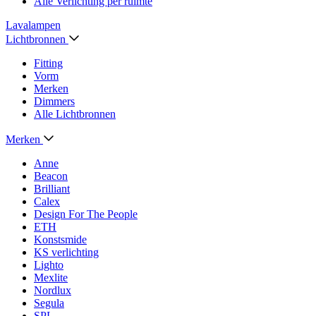
Alle Verlichting per ruimte
Lavalampen
Lichtbronnen
Fitting
Vorm
Merken
Dimmers
Alle Lichtbronnen
Merken
Anne
Beacon
Brilliant
Calex
Design For The People
ETH
Konstsmide
KS verlichting
Lighto
Mexlite
Nordlux
Segula
SPL