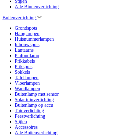
Stijlen
Alle Binnenverlichting
Buitenverlichting
Grondspots
Hanglampen
Huisnummerlampen
Inbouwspots
Lantaarns
Plafondlamp
Prikkabels
Prikspots
Sokkels
Tafellampen
Vloerlampen
Wandlampen
Buitenlamp met sensor
Solar tuinverlichting
Buitenlamp op accu
Tuinverlichting
Feestverlichting
Stijlen
Accessoires
Alle Buitenverlichting