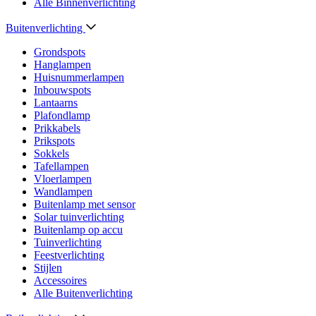
Alle Binnenverlichting
Buitenverlichting
Grondspots
Hanglampen
Huisnummerlampen
Inbouwspots
Lantaarns
Plafondlamp
Prikkabels
Prikspots
Sokkels
Tafellampen
Vloerlampen
Wandlampen
Buitenlamp met sensor
Solar tuinverlichting
Buitenlamp op accu
Tuinverlichting
Feestverlichting
Stijlen
Accessoires
Alle Buitenverlichting