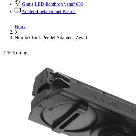
Gratis LED-lichtbron vanaf €30
Achteraf betalen met Klarna
Home
Nordlux Link Pendel Adapter - Zwart
21%
Korting