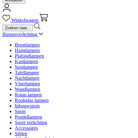
Annuleren
Winkelwagen
Binnenverlichting
Booglampen
Hanglampen
Plafondlampen
Kastlampen
Spotlampen
Tafellampen
Nachtlampje
Vloerlampen
Wandlampen
Rotan lampen
Rookglas lampen
Inbouwspots
Spots
Pendellampen
Soort verlichting
Accessoires
Stijlen