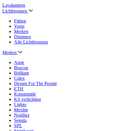
Lavalampen
Lichtbronnen
Fitting
Vorm
Merken
Dimmers
Alle Lichtbronnen
Merken
Anne
Beacon
Brilliant
Calex
Design For The People
ETH
Konstsmide
KS verlichting
Lighto
Mexlite
Nordlux
Segula
SPL
Steinhauer