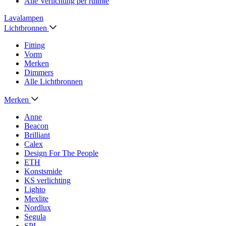
Alle Verlichting per ruimte
Lavalampen
Lichtbronnen
Fitting
Vorm
Merken
Dimmers
Alle Lichtbronnen
Merken
Anne
Beacon
Brilliant
Calex
Design For The People
ETH
Konstsmide
KS verlichting
Lighto
Mexlite
Nordlux
Segula
SPL