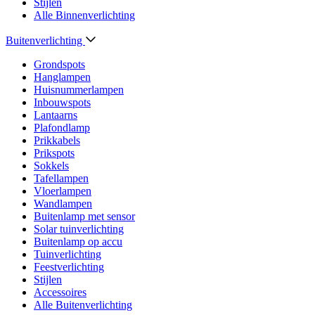
Stijlen
Alle Binnenverlichting
Buitenverlichting
Grondspots
Hanglampen
Huisnummerlampen
Inbouwspots
Lantaarns
Plafondlamp
Prikkabels
Prikspots
Sokkels
Tafellampen
Vloerlampen
Wandlampen
Buitenlamp met sensor
Solar tuinverlichting
Buitenlamp op accu
Tuinverlichting
Feestverlichting
Stijlen
Accessoires
Alle Buitenverlichting