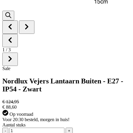
1
/
3
Sale
Nordlux Vejers Lantaarn Buiten - E27 -
IP54 - Zwart
€ 124,95
€ 88,60
Op voorraad
Voor 20:30 besteld, morgen in huis!
Aantal stuks
-
+