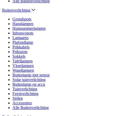
Alle Binnenverlichting
Buitenverlichting
Grondspots
Hanglampen
Huisnummerlampen
Inbouwspots
Lantaarns
Plafondlamp
Prikkabels
Prikspots
Sokkels
Tafellampen
Vloerlampen
Wandlampen
Buitenlamp met sensor
Solar tuinverlichting
Buitenlamp op accu
Tuinverlichting
Feestverlichting
Stijlen
Accessoires
Alle Buitenverlichting