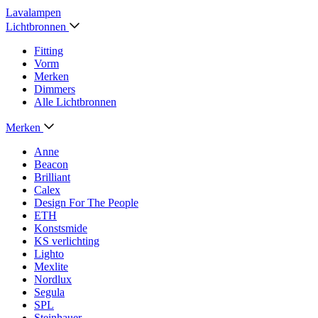
Lavalampen
Lichtbronnen
Fitting
Vorm
Merken
Dimmers
Alle Lichtbronnen
Merken
Anne
Beacon
Brilliant
Calex
Design For The People
ETH
Konstsmide
KS verlichting
Lighto
Mexlite
Nordlux
Segula
SPL
Steinhauer