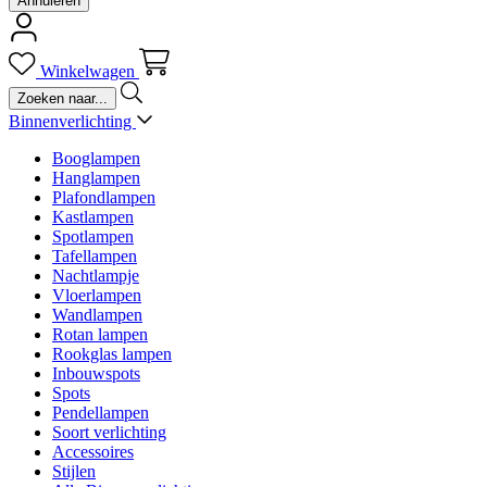
Annuleren
Winkelwagen
Binnenverlichting
Booglampen
Hanglampen
Plafondlampen
Kastlampen
Spotlampen
Tafellampen
Nachtlampje
Vloerlampen
Wandlampen
Rotan lampen
Rookglas lampen
Inbouwspots
Spots
Pendellampen
Soort verlichting
Accessoires
Stijlen